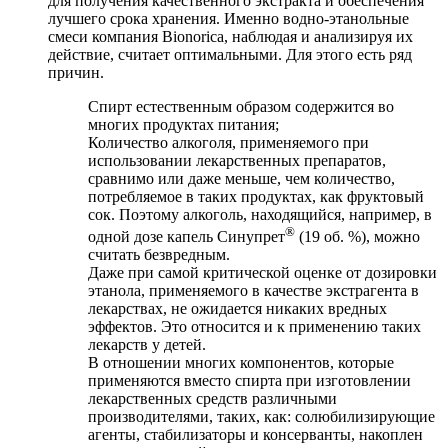
для получения качественного экстракта и обеспечения
лучшего срока хранения. Именно водно-этанольные
смеси компания Bionorica, наблюдая и анализируя их
действие, считает оптимальными. Для этого есть ряд
причин.
Спирт естественным образом содержится во
многих продуктах питания;
Количество алкоголя, применяемого при
использовании лекарственных препаратов,
сравнимо или даже меньше, чем количество,
потребляемое в таких продуктах, как фруктовый
сок. Поэтому алкоголь, находящийся, например, в
®
одной дозе капель Синупрет
(19 об. %), можно
считать безвредным.
Даже при самой критической оценке от дозировки
этанола, применяемого в качестве экстрагента в
лекарствах, не ожидается никаких вредных
эффектов. Это относится и к применению таких
лекарств у детей.
В отношении многих компонентов, которые
применяются вместо спирта при изготовлении
лекарственных средств различными
производителями, таких, как: солюбилизирующие
агенты, стабилизаторы и консерванты, накоплен