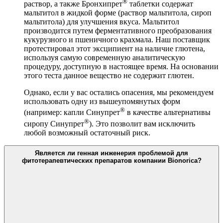
®
раствор, а также Бронхипрет
таблетки содержат
мальтитол в жидкой форме (раствор мальтитола, сироп
мальтитола) для улучшения вкуса. Мальтитол
производится путем ферментативного преобразования
кукурузного и пшеничного крахмала. Наш поставщик
протестировал этот эксципиент на наличие глютена,
используя самую современную аналитическую
процедуру, доступную в настоящее время. На основании
этого теста данное вещество не содержит глютен.
Однако, если у вас остались опасения, мы рекомендуем
использовать одну из вышеупомянутых форм
®
(например: капли Синупрет
в качестве альтернативы
®
сиропу Синупрет
). Это позволит вам исключить
любой возможный остаточный риск.
Является ли генная инженерия проблемой для
фитотерапевтических препаратов компании Bionorica?