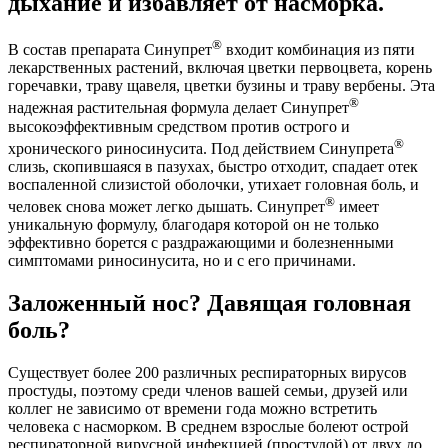
дыхание и избавляет от насморка.
®
В состав препарата Синупрет
входит комбинация из пяти
лекарственных растений, включая цветки первоцвета, корень
горечавки, траву щавеля, цветки бузины и траву вербены. Эта
®
надежная растительная формула делает Синупрет
высокоэффективным средством против острого и
®
хронического риносинусита. Под действием Синупрета
слизь, скопившаяся в пазухах, быстро отходит, спадает отек
воспаленной слизистой оболочки, утихает головная боль, и
®
человек снова может легко дышать. Синупрет
имеет
уникальную формулу, благодаря которой он не только
эффективно борется с раздражающими и болезненными
симптомами риносинусита, но и с его причинами.
Заложенный нос? Давящая головная
боль?
Существует более 200 различных респираторных вирусов
простуды, поэтому среди членов вашей семьи, друзей или
коллег не зависимо от времени года можно встретить
человека с насморком. В среднем взрослые болеют острой
респираторной вирусной инфекцией (простудой) от двух до