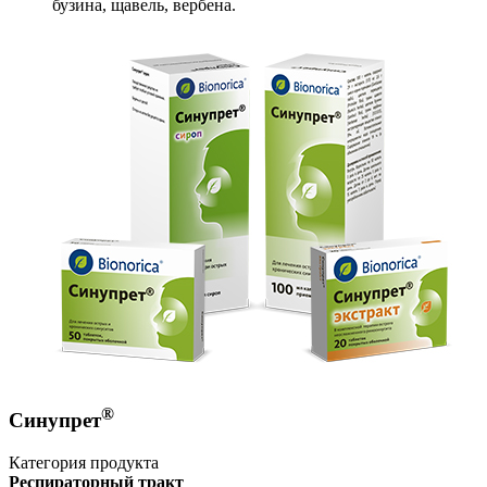
бузина, щавель, вербена.
®
Синупрет
Категория продукта
Респираторный тракт