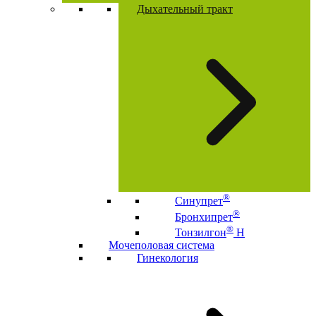
Дыхательный тракт
®
Синупрет
®
Бронхипрет
®
Тонзилгон
Н
Мочеполовая система
Гинекология